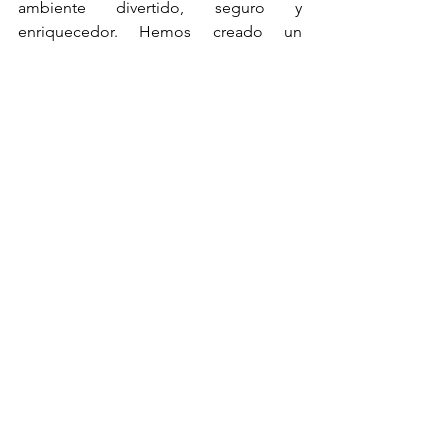
ambiente divertido, seguro y 
enriquecedor. Hemos creado un 
espacio para que nuestros pequeños 
crezcan y disfruten su tiempo con 
nosotros rodeados de mucho amor y 
atención.