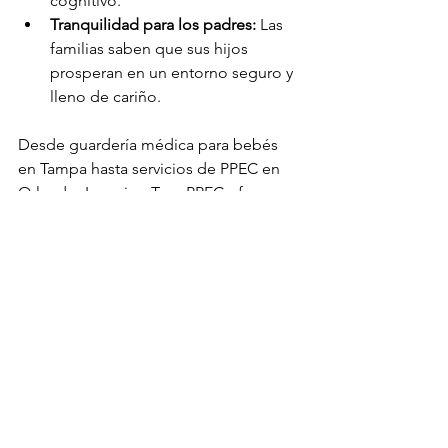
cognitivo.
Tranquilidad para los padres:
 Las 
familias saben que sus hijos 
prosperan en un entorno seguro y 
lleno de cariño.
Desde guardería médica para bebés 
en Tampa hasta servicios de PPEC en 
Orlando, Learning Tree PPEC ofrece 
atención personalizada para cada 
familia.
Abrazando el otoño con 
confianza en Florida 
Central
El otoño es una temporada de 
cambios, pero las familias en Tampa 
(Condado de Hillsborough) y Orlando 