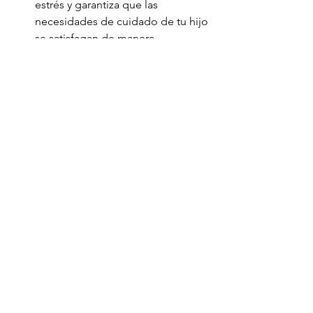
estrés y garantiza que las 
necesidades de cuidado de tu hijo 
se satisfagan de manera 
consistente.
Crear una Lista de 
Verificación:
 Prepara una lista 
de verificación de todos los 
artículos que tu hijo 
necesitará para el otoño, 
incluidos ropa más abrigada, 
medicamentos actualizados y 
cualquier suministro médico 
estacional.
Programar Citas 
Médicas:
 Reserva cualquier 
chequeo médico necesario o 
citas para vacunas contra la 
gripe antes de la 
aglomeración de otoño. Esto 