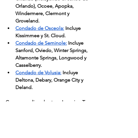
Orlando), Ocoee, Apopka, 
Windermere, Clermont y 
Groveland.
Condado de Osceola:
 Incluye 
Kissimmee y St. Cloud.
Condado de Seminole:
 Incluye 
Sanford, Oviedo, Winter Springs, 
Altamonte Springs, Longwood y 
Casselberry.
Condado de Volusia:
 Incluye 
Deltona, Debary, Orange City y 
Deland.
Con su amplia cobertura, Learning Tree 
PPEC garantiza que los niños de estas 
zonas puedan acceder pronto a la 
atención especializada sin problemas 
de transporte en Tampa. 